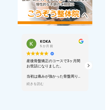
KOKA
5 か月 前
産後骨盤矯正のコースで3ヶ月間
骨盤ダ
お世話になりました。
お世話
ダイエ
当初は痛みが強かった骨盤周りの
摂る！
重点的なケアから、食事管理、運
ができ
続きを読む
続きを
動方法を指導していただきまし
管理で
た。
が、通
だきコ
食事管理は偏食がありながらも三
ました
大栄養素のバランスや食事量を意
やすく