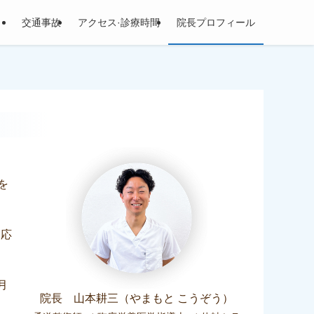
）
交通事故
アクセス·診療時間
院長プロフィール
を
·応
月
院長 山本耕三（やまもと こうぞう）