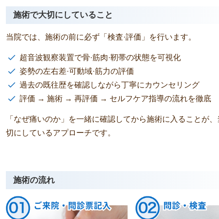
施術で大切にしていること
当院では、施術の前に必ず「検査·評価」を行います。
超音波観察装置で骨·筋肉·靭帯の状態を可視化
姿勢の左右差·可動域·筋力の評価
さ
り
過去の既往歴を確認しながら丁寧にカウンセリング
6 か月 前
10 か月 前
評価 → 施術 → 再評価 → セルフケア指導の流れを徹底
「なぜ痛いのか」を一緒に確認してから施術に入ることが、
イエットコースで約4ヶ月
産後の骨盤矯正、産後ダイエッ
になりました。
でお世話になりました。
切にしているアプローチです。
ットなのに食事をきちんと
食事改善では、食べる量を減ら
ことを意識して続けること
す、ではなく、しっかりとした
ました。慣れるまでは食事
をバランス良く食べていく、と
読む
続きを読む
難しいこともありました
うダイエットで、食べてはいけ
施術の流れ
うたびにアドバイスをいた
さそうなお米やパスタはむしろ
ツを掴めるようになってき
べていいものだと知れて、食べ
。どのスタッフの方も話し
れる楽しさを感じながら頑張れ
て、子どもも連れて行けた
した。