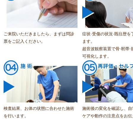
ケジュールも立てやすかっ
産前履いていた1番小さいサイズ
。
ズボンも、3ヶ月通っていく中
の日の体調によってメンテ
履けるようになりました。
していただけたのも有り難
生後2ヶ月の子どもがいても、
です。
緒に連れていけたのがとても有
とうございました。今後も
かったです！
ご来院いただきましたら、まずは問診
症状·受傷の状況·既往歴を
くお願いします！
票をご記入ください。
ます。
超音波観察装置で骨·靭帯·
可視化します。
検査結果、お体の状態に合わせた施術
施術後の変化を確認し、自
を行います。
ケアや動作の注意点をお伝