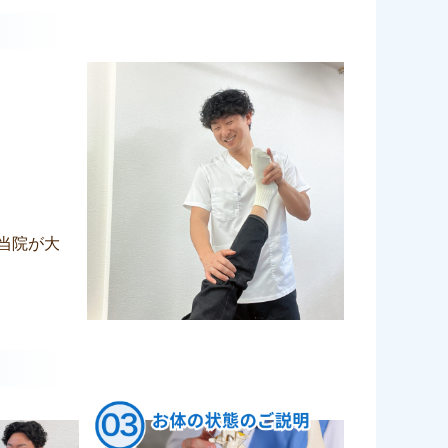
VZL 01
おか
12 か月 前
1 年 
当院が大
ト
産後1ヶ月頃から、骨盤矯正・パー
産後の骨盤
ソナルトレーニング・食事指導・
ろ、無料託
エステがセットになった全12回コ
為、こちらに
量
ースに通わせていただきました。
子供がギャ
い
施術を受け
続きを読む
続きを読む
な
最初は産後の体型や体力に不安が
有難かった
食
ありましたが、先生が丁寧にサポ
正のほか、
ら
ートしてくださったおかげで、体
の指導もあ
ま
重は約6kg、体脂肪率も3％ほど落
ナーのよう
ちました。
が苦手で、