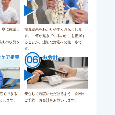
の
句を言いな
で
食事指導もあったおかげで、自分
が、先生が
の食生活を見直すきっかけにな
ださいました
一
り、日々の意識が大きく変わりま
でなく、健
難
した。
導なので時
ゃんと効果
丁寧に確認し
検査結果をわかりやすくお伝えしま
体の調子も良く、軽さを実感して
戻りました
す。「何が起きているのか」を把握す
います。
で、スーパ
筋肉の状態を
ることが、適切な対応への第一歩で
先生には本当に感謝しています。
食べ物を買
す。
ありがとうございました。
康的な体を
さい子供が
スメの整体
宅でできる
安心して通院いただけるよう、次回の
えします。
ご予約・お会計をお願いします。